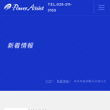
TEL.025-211-
株式会社パワー
3155
パワーアシストの強み
産業用PCの業界別課題解決方法はこちら
製品情報
一覧はこちら
新着情報
半導体ウエハー検査装置における産業用PCについて
一覧はこちら
ミニタワー型
半導体製造検査装置関連における産業用PCについて
会社概要
ミドルタワー型
GPU搭載ミドルタワー型
新着情報
ラックマウント型
フロントアクセス型
NTM型
miniITX型
プライバシーポリシー
TOP
新着情報
年末年始休暇のお知らせ