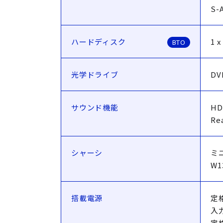
S-A
ハードディスク
1 x
BTO
光学ドライブ
DV
サウンド機能
HD
Re
シャーシ
ミ
W1
搭載電源
定格
入力
定