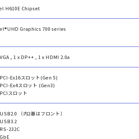
el H610E Chipset
el®UHD Graphics 700 series
 VGA , 1 x DP++ , 1 x HDMI 2.0a
x PCI-Ex16スロット(Gen 5)
x PCI-Ex4スロット (Gen3)
x PCIスロット
x USB2.0 （内2基はフロント）
 USB3.2
 RS-232C
 GbE