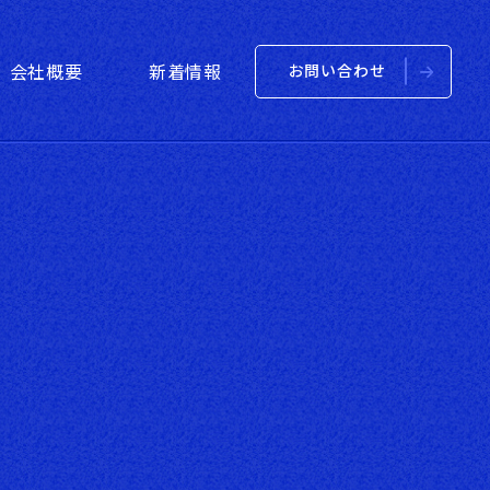
oducts
Service
法はこちら
ラックマウント型
会社概要
新着情報
お問い合わせ
用PCについて
NTM型
業用PCについて
一覧はこちら