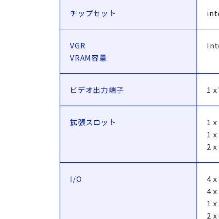
チップセット
int
VGR
Int
VRAM容量
ビデオ出力端子
1 x
拡張スロット
1 
1 
2 
I/O
4 
4 x
1 x
2 x