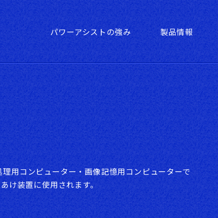
Pr
産業用PCの業界別課題解決方
株式会社パワーアシスト
GPU搭載ミドルタワー型
パワーアシストの強み
製品情報
半導体ウエハー検査装置における産業
フロントアクセス型
半導体製造検査装置関連における産
miniITX型
処理用コンピューター・画像記憶用コンピューターで
穴あけ装置に使用されます。